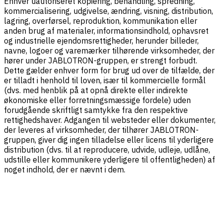
Enhver uautoriseret kopiering, behandling, spredning,
kommercialisering, udgivelse, ændring, visning, distribution,
lagring, overførsel, reproduktion, kommunikation eller
anden brug af materialer, informationsindhold, ophavsret
og industrielle ejendomsrettigheder, herunder billeder,
navne, logoer og varemærker tilhørende virksomheder, der
hører under JABLOTRON-gruppen, er strengt forbudt.
Dette gælder enhver form for brug ud over de tilfælde, der
er tilladt i henhold til loven, især til kommercielle formål
(dvs. med henblik på at opnå direkte eller indirekte
økonomiske eller forretningsmæssige fordele) uden
forudgående skriftligt samtykke fra den respektive
rettighedshaver. Adgangen til websteder eller dokumenter,
der leveres af virksomheder, der tilhører JABLOTRON-
gruppen, giver dig ingen tilladelse eller licens til yderligere
distribution (dvs. til at reproducere, udvide, udleje, udlåne,
udstille eller kommunikere yderligere til offentligheden) af
noget indhold, der er nævnt i dem.