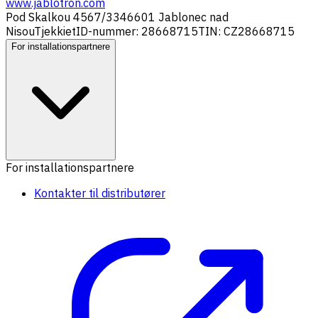
www.jablotron.com
Pod Skalkou 4567/33
46601 Jablonec nad
Nisou
Tjekkiet
ID-nummer: 28668715
TIN: CZ28668715
For installationspartnere
For installationspartnere
Kontakter til distributører