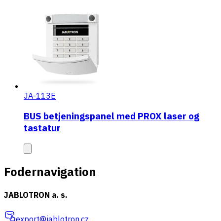
JA-113E
BUS betjeningspanel med PROX laser og
tastatur
Fodernavigation
JABLOTRON a. s.
export@jablotron.cz