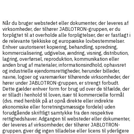
Når du bruger webstedet eller dokumenter, der leveres af
virksomheder, der tilhører JABLOTRON-gruppen, er du
forpligtet til at overholde alle forpligtelser, der er fastlagt i
de relevante tjekkiske og europæiske lovbestemmelser.
Enhver uautoriseret kopiering, behandling, spredning,
kommercialisering, udgivelse, ændring, visning, distribution,
lagring, overførsel, reproduktion, kommunikation eller
anden brug af materialer, informationsindhold, ophavsret
og industrielle ejendomsrettigheder, herunder billeder,
navne, logoer og varemærker tilhørende virksomheder, der
hører under JABLOTRON-gruppen, er strengt forbudt.
Dette gælder enhver form for brug ud over de tilfælde, der
er tilladt i henhold til loven, især til kommercielle formål
(dvs. med henblik på at opnå direkte eller indirekte
økonomiske eller forretningsmæssige fordele) uden
forudgående skriftligt samtykke fra den respektive
rettighedshaver. Adgangen til websteder eller dokumenter,
der leveres af virksomheder, der tilhører JABLOTRON-
gruppen, giver dig ingen tilladelse eller licens til yderligere