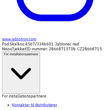
www.jablotron.com
Pod Skalkou 4567/33
46601 Jablonec nad
Nisou
Tjekkiet
ID-nummer: 28668715
TIN: CZ28668715
For installationspartnere
For installationspartnere
Kontakter til distributører