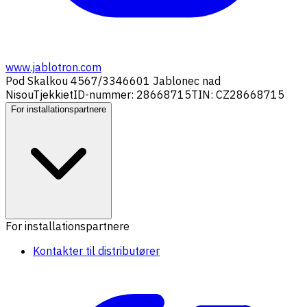
www.jablotron.com
Pod Skalkou 4567/33
46601 Jablonec nad
Nisou
Tjekkiet
ID-nummer: 28668715
TIN: CZ28668715
For installationspartnere
For installationspartnere
Kontakter til distributører