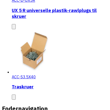
ACC-D-UX5R
UX 5 R universelle plastik-rawlplugs til
skruer
ACC-S3.5X40
Traskruer
Fodernavigation