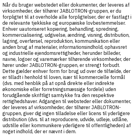
Når du bruger webstedet eller dokumenter, der leveres af
virksomheder, der tilhører JABLOTRON-gruppen, er du
forpligtet til at overholde alle forpligtelser, der er fastlagt i
de relevante tjekkiske og europæiske lovbestemmelser.
Enhver uautoriseret kopiering, behandling, spredning,
kommercialisering, udgivelse, ændring, visning, distribution,
lagring, overførsel, reproduktion, kommunikation eller
anden brug af materialer, informationsindhold, ophavsret
og industrielle ejendomsrettigheder, herunder billeder,
navne, logoer og varemærker tilhørende virksomheder, der
hører under JABLOTRON-gruppen, er strengt forbudt.
Dette gælder enhver form for brug ud over de tilfælde, der
er tilladt i henhold til loven, især til kommercielle formål
(dvs. med henblik på at opnå direkte eller indirekte
økonomiske eller forretningsmæssige fordele) uden
forudgående skriftligt samtykke fra den respektive
rettighedshaver. Adgangen til websteder eller dokumenter,
der leveres af virksomheder, der tilhører JABLOTRON-
gruppen, giver dig ingen tilladelse eller licens til yderligere
distribution (dvs. til at reproducere, udvide, udleje, udlåne,
udstille eller kommunikere yderligere til offentligheden) af
noget indhold, der er nævnt i dem.