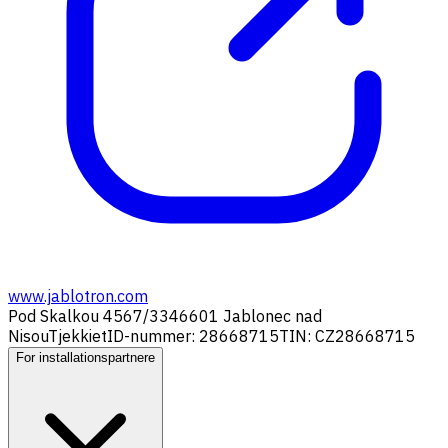
www.jablotron.com
Pod Skalkou 4567/33
46601 Jablonec nad
Nisou
Tjekkiet
ID-nummer: 28668715
TIN: CZ28668715
For installationspartnere