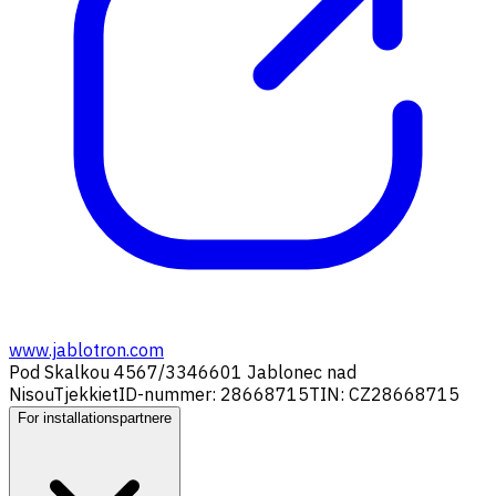
www.jablotron.com
Pod Skalkou 4567/33
46601 Jablonec nad
Nisou
Tjekkiet
ID-nummer: 28668715
TIN: CZ28668715
For installationspartnere