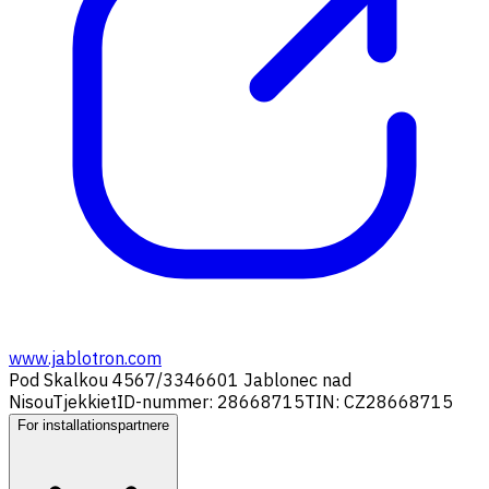
www.jablotron.com
Pod Skalkou 4567/33
46601 Jablonec nad
Nisou
Tjekkiet
ID-nummer: 28668715
TIN: CZ28668715
For installationspartnere