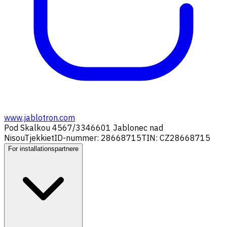
www.jablotron.com
Pod Skalkou 4567/33
46601 Jablonec nad
Nisou
Tjekkiet
ID-nummer: 28668715
TIN: CZ28668715
For installationspartnere