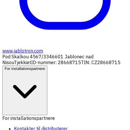
www.jablotron.com
Pod Skalkou 4567/33
46601 Jablonec nad
Nisou
Tjekkiet
ID-nummer: 28668715
TIN: CZ28668715
For installationspartnere
For installationspartnere
Kontakter til distributører