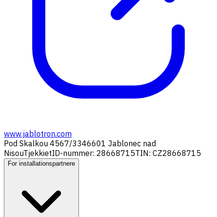
www.jablotron.com
Pod Skalkou 4567/33
46601 Jablonec nad
Nisou
Tjekkiet
ID-nummer: 28668715
TIN: CZ28668715
For installationspartnere