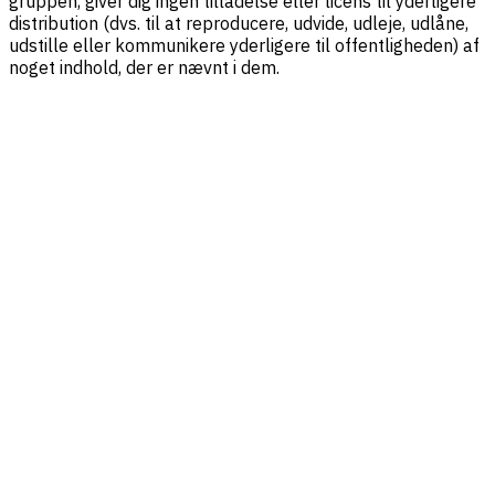
gruppen, giver dig ingen tilladelse eller licens til yderligere
distribution (dvs. til at reproducere, udvide, udleje, udlåne,
udstille eller kommunikere yderligere til offentligheden) af
noget indhold, der er nævnt i dem.