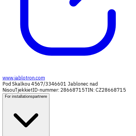
www.jablotron.com
Pod Skalkou 4567/33
46601 Jablonec nad
Nisou
Tjekkiet
ID-nummer: 28668715
TIN: CZ28668715
For installationspartnere