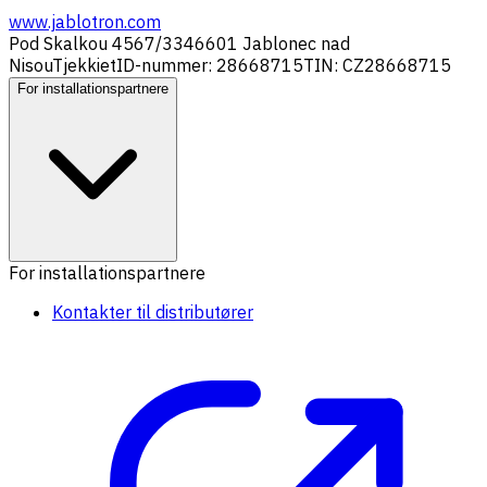
www.jablotron.com
Pod Skalkou 4567/33
46601 Jablonec nad
Nisou
Tjekkiet
ID-nummer: 28668715
TIN: CZ28668715
For installationspartnere
For installationspartnere
Kontakter til distributører