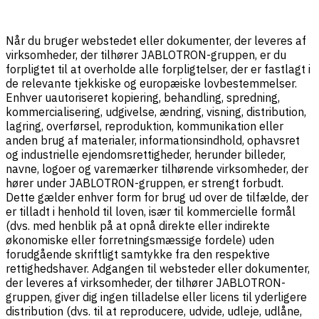
Når du bruger webstedet eller dokumenter, der leveres af
virksomheder, der tilhører JABLOTRON-gruppen, er du
forpligtet til at overholde alle forpligtelser, der er fastlagt i
de relevante tjekkiske og europæiske lovbestemmelser.
Enhver uautoriseret kopiering, behandling, spredning,
kommercialisering, udgivelse, ændring, visning, distribution,
lagring, overførsel, reproduktion, kommunikation eller
anden brug af materialer, informationsindhold, ophavsret
og industrielle ejendomsrettigheder, herunder billeder,
navne, logoer og varemærker tilhørende virksomheder, der
hører under JABLOTRON-gruppen, er strengt forbudt.
Dette gælder enhver form for brug ud over de tilfælde, der
er tilladt i henhold til loven, især til kommercielle formål
(dvs. med henblik på at opnå direkte eller indirekte
økonomiske eller forretningsmæssige fordele) uden
forudgående skriftligt samtykke fra den respektive
rettighedshaver. Adgangen til websteder eller dokumenter,
der leveres af virksomheder, der tilhører JABLOTRON-
gruppen, giver dig ingen tilladelse eller licens til yderligere
distribution (dvs. til at reproducere, udvide, udleje, udlåne,