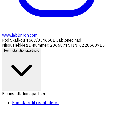
www.jablotron.com
Pod Skalkou 4567/33
46601 Jablonec nad
Nisou
Tjekkiet
ID-nummer: 28668715
TIN: CZ28668715
For installationspartnere
For installationspartnere
Kontakter til distributører