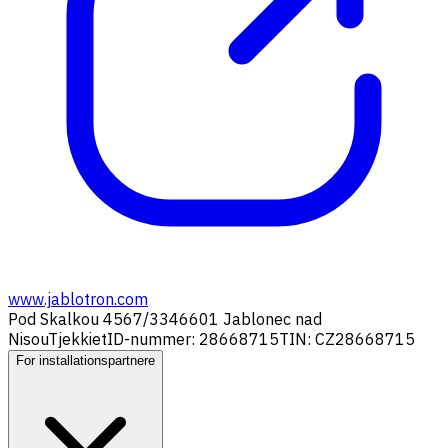
www.jablotron.com
Pod Skalkou 4567/33
46601 Jablonec nad
Nisou
Tjekkiet
ID-nummer: 28668715
TIN: CZ28668715
For installationspartnere