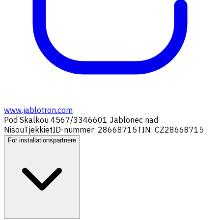
www.jablotron.com
Pod Skalkou 4567/33
46601 Jablonec nad
Nisou
Tjekkiet
ID-nummer: 28668715
TIN: CZ28668715
For installationspartnere