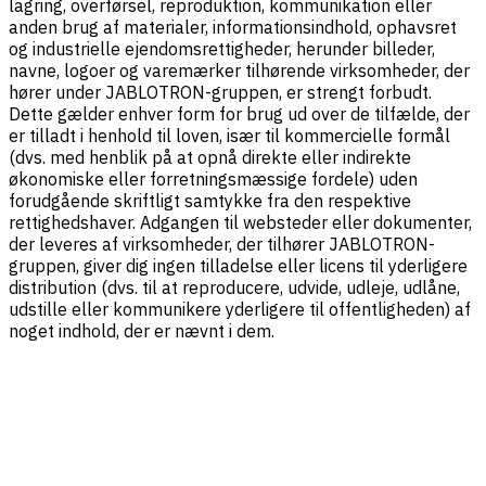
lagring, overførsel, reproduktion, kommunikation eller
anden brug af materialer, informationsindhold, ophavsret
og industrielle ejendomsrettigheder, herunder billeder,
navne, logoer og varemærker tilhørende virksomheder, der
hører under JABLOTRON-gruppen, er strengt forbudt.
Dette gælder enhver form for brug ud over de tilfælde, der
er tilladt i henhold til loven, især til kommercielle formål
(dvs. med henblik på at opnå direkte eller indirekte
økonomiske eller forretningsmæssige fordele) uden
forudgående skriftligt samtykke fra den respektive
rettighedshaver. Adgangen til websteder eller dokumenter,
der leveres af virksomheder, der tilhører JABLOTRON-
gruppen, giver dig ingen tilladelse eller licens til yderligere
distribution (dvs. til at reproducere, udvide, udleje, udlåne,
udstille eller kommunikere yderligere til offentligheden) af
noget indhold, der er nævnt i dem.