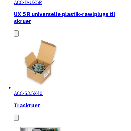
ACC-D-UX5R
UX 5 R universelle plastik-rawlplugs til
skruer
ACC-S3.5X40
Traskruer