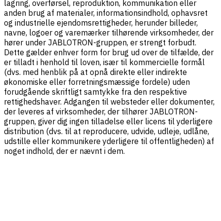
lagring, overførsel, reproduktion, kommunikation eller
anden brug af materialer, informationsindhold, ophavsret
og industrielle ejendomsrettigheder, herunder billeder,
navne, logoer og varemærker tilhørende virksomheder, der
hører under JABLOTRON-gruppen, er strengt forbudt.
Dette gælder enhver form for brug ud over de tilfælde, der
er tilladt i henhold til loven, især til kommercielle formål
(dvs. med henblik på at opnå direkte eller indirekte
økonomiske eller forretningsmæssige fordele) uden
forudgående skriftligt samtykke fra den respektive
rettighedshaver. Adgangen til websteder eller dokumenter,
der leveres af virksomheder, der tilhører JABLOTRON-
gruppen, giver dig ingen tilladelse eller licens til yderligere
distribution (dvs. til at reproducere, udvide, udleje, udlåne,
udstille eller kommunikere yderligere til offentligheden) af
noget indhold, der er nævnt i dem.