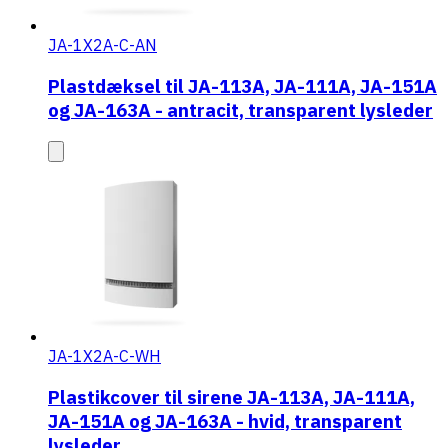
JA-1X2A-C-AN
Plastdæksel til JA-113A, JA-111A, JA-151A
og JA-163A - antracit, transparent lysleder
JA-1X2A-C-WH
Plastikcover til sirene JA-113A, JA-111A,
JA-151A og JA-163A - hvid, transparent
lysleder