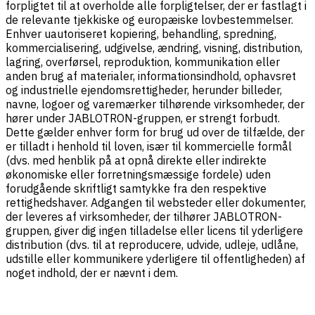
forpligtet til at overholde alle forpligtelser, der er fastlagt i
de relevante tjekkiske og europæiske lovbestemmelser.
Enhver uautoriseret kopiering, behandling, spredning,
kommercialisering, udgivelse, ændring, visning, distribution,
lagring, overførsel, reproduktion, kommunikation eller
anden brug af materialer, informationsindhold, ophavsret
og industrielle ejendomsrettigheder, herunder billeder,
navne, logoer og varemærker tilhørende virksomheder, der
hører under JABLOTRON-gruppen, er strengt forbudt.
Dette gælder enhver form for brug ud over de tilfælde, der
er tilladt i henhold til loven, især til kommercielle formål
(dvs. med henblik på at opnå direkte eller indirekte
økonomiske eller forretningsmæssige fordele) uden
forudgående skriftligt samtykke fra den respektive
rettighedshaver. Adgangen til websteder eller dokumenter,
der leveres af virksomheder, der tilhører JABLOTRON-
gruppen, giver dig ingen tilladelse eller licens til yderligere
distribution (dvs. til at reproducere, udvide, udleje, udlåne,
udstille eller kommunikere yderligere til offentligheden) af
noget indhold, der er nævnt i dem.