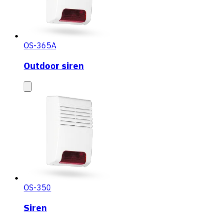
OS-365A
Outdoor siren
OS-350
Siren