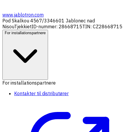
www.jablotron.com
Pod Skalkou 4567/33
46601 Jablonec nad
Nisou
Tjekkiet
ID-nummer: 28668715
TIN: CZ28668715
For installationspartnere
For installationspartnere
Kontakter til distributører