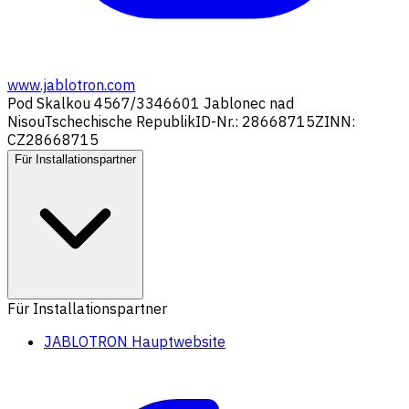
www.jablotron.com
Pod Skalkou 4567/33
46601 Jablonec nad
Nisou
Tschechische Republik
ID-Nr.: 28668715
ZINN:
CZ28668715
Für Installationspartner
Für Installationspartner
JABLOTRON Hauptwebsite