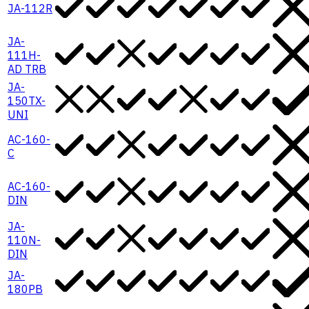
JA-112R
JA-
111H-
AD TRB
JA-
150TX-
UNI
AC-160-
C
AC-160-
DIN
JA-
110N-
DIN
JA-
180PB