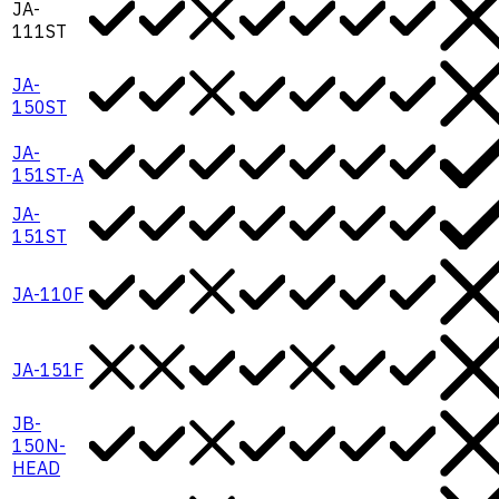
JA-
111ST
JA-
150ST
JA-
151ST-A
JA-
151ST
JA-110F
JA-151F
JB-
150N-
HEAD