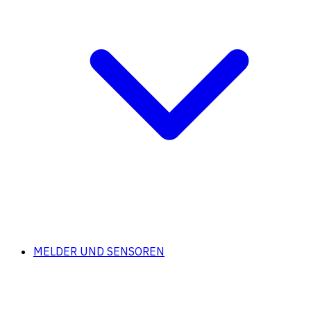
MELDER UND SENSOREN