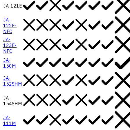
JA-121E
JA-
122E-
NFC
JA-
123E-
NFC
JA-
150M
JA-
152SHM
JA-
154SHM
JA-
111M