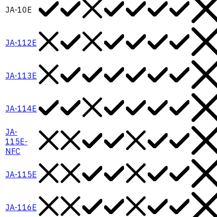
JA-10E
JA-112E
JA-113E
JA-114E
JA-
115E-
NFC
JA-115E
JA-116E