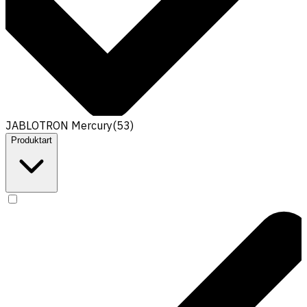
JABLOTRON Mercury
(
53
)
Produktart