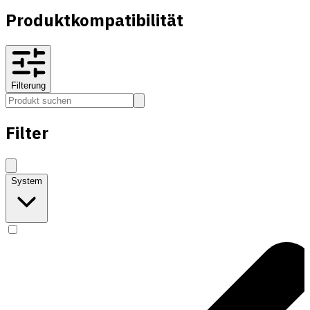
Produktkompatibilität
Filterung
Filter
System