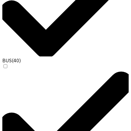
BUS
(
40
)