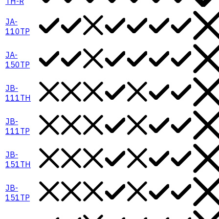
TH-R
JA-
110TP
JA-
150TP
JB-
111TH
JB-
111TP
JB-
151TH
JB-
151TP