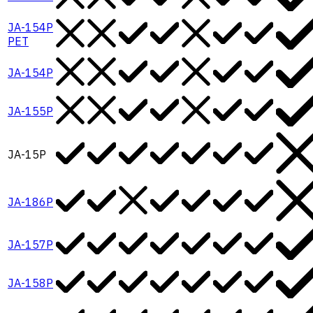
JA-154P
PET
JA-154P
JA-155P
JA-15P
JA-186P
JA-157P
JA-158P