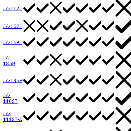
JA-112J
JA-157J
JA-159J
JA-
185B
JA-185P
JA-
110ST
JA-
111ST-A