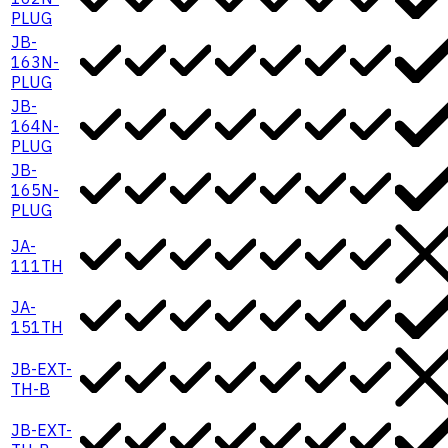
PLUG
JB-
163N-
PLUG
JB-
164N-
PLUG
JB-
165N-
PLUG
JA-
111TH
JA-
151TH
JB-EXT-
TH-B
JB-EXT-