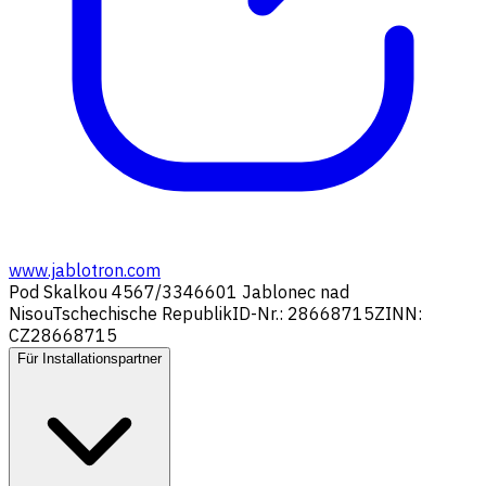
www.jablotron.com
Pod Skalkou 4567/33
46601 Jablonec nad
Nisou
Tschechische Republik
ID-Nr.: 28668715
ZINN:
CZ28668715
Für Installationspartner