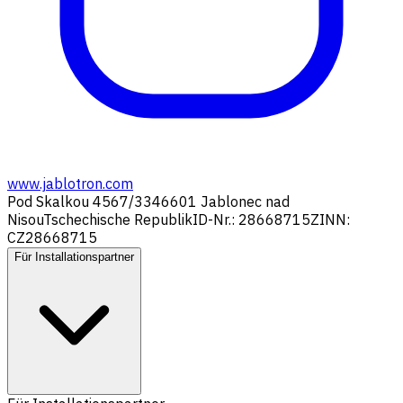
www.jablotron.com
Pod Skalkou 4567/33
46601 Jablonec nad
Nisou
Tschechische Republik
ID-Nr.: 28668715
ZINN:
CZ28668715
Für Installationspartner