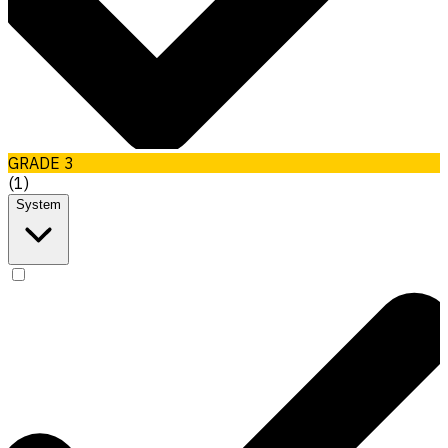
GRADE 3
(
1
)
System