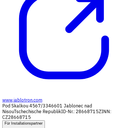
www.jablotron.com
Pod Skalkou 4567/33
46601 Jablonec nad
Nisou
Tschechische Republik
ID-Nr.: 28668715
ZINN:
CZ28668715
Für Installationspartner