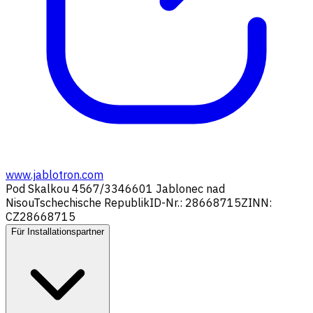
www.jablotron.com
Pod Skalkou 4567/33
46601 Jablonec nad
Nisou
Tschechische Republik
ID-Nr.: 28668715
ZINN:
CZ28668715
Für Installationspartner