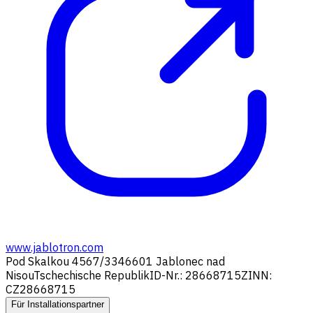
www.jablotron.com
Pod Skalkou 4567/33
46601 Jablonec nad
Nisou
Tschechische Republik
ID-Nr.: 28668715
ZINN:
CZ28668715
Für Installationspartner