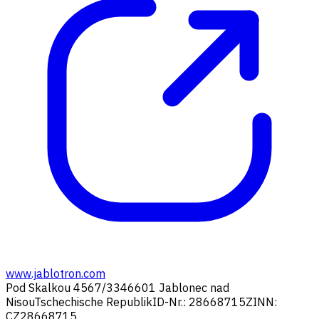
www.jablotron.com
Pod Skalkou 4567/33
46601 Jablonec nad
Nisou
Tschechische Republik
ID-Nr.: 28668715
ZINN:
CZ28668715