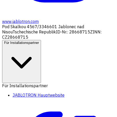
www.jablotron.com
Pod Skalkou 4567/33
46601 Jablonec nad
Nisou
Tschechische Republik
ID-Nr.: 28668715
ZINN:
CZ28668715
Für Installationspartner
Für Installationspartner
JABLOTRON Hauptwebsite