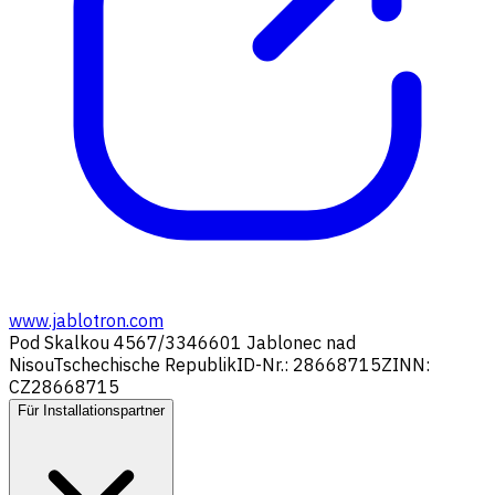
www.jablotron.com
Pod Skalkou 4567/33
46601 Jablonec nad
Nisou
Tschechische Republik
ID-Nr.: 28668715
ZINN:
CZ28668715
Für Installationspartner