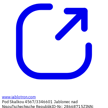
www.jablotron.com
Pod Skalkou 4567/33
46601 Jablonec nad
Nisou
Tschechische Republik
ID-Nr.: 28668715
ZINN: