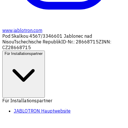
www.jablotron.com
Pod Skalkou 4567/33
46601 Jablonec nad
Nisou
Tschechische Republik
ID-Nr.: 28668715
ZINN:
CZ28668715
Für Installationspartner
Für Installationspartner
JABLOTRON Hauptwebsite