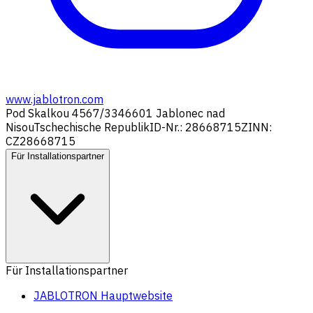
www.jablotron.com
Pod Skalkou 4567/33
46601 Jablonec nad
Nisou
Tschechische Republik
ID-Nr.: 28668715
ZINN:
CZ28668715
Für Installationspartner
Für Installationspartner
JABLOTRON Hauptwebsite