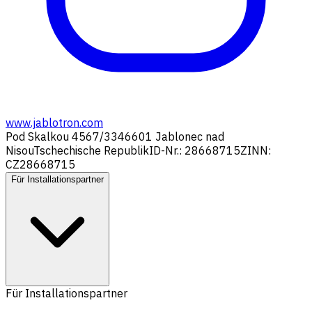
www.jablotron.com
Pod Skalkou 4567/33
46601 Jablonec nad
Nisou
Tschechische Republik
ID-Nr.: 28668715
ZINN:
CZ28668715
Für Installationspartner
Für Installationspartner