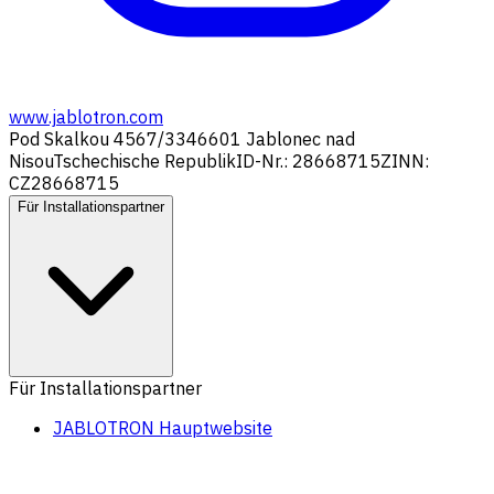
www.jablotron.com
Pod Skalkou 4567/33
46601 Jablonec nad
Nisou
Tschechische Republik
ID-Nr.: 28668715
ZINN:
CZ28668715
Für Installationspartner
Für Installationspartner
JABLOTRON Hauptwebsite