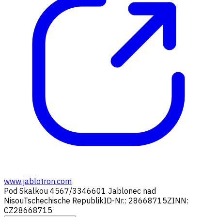
www.jablotron.com
Pod Skalkou 4567/33
46601 Jablonec nad
Nisou
Tschechische Republik
ID-Nr.: 28668715
ZINN:
CZ28668715