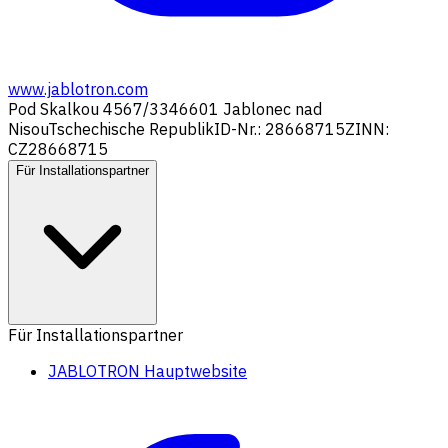
www.jablotron.com
Pod Skalkou 4567/33
46601 Jablonec nad
Nisou
Tschechische Republik
ID-Nr.: 28668715
ZINN:
CZ28668715
Für Installationspartner
Für Installationspartner
JABLOTRON Hauptwebsite