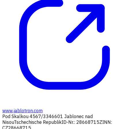
www.jablotron.com
Pod Skalkou 4567/33
46601 Jablonec nad
Nisou
Tschechische Republik
ID-Nr.: 28668715
ZINN:
CZ28668715