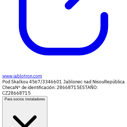
www.jablotron.com
Pod Skalkou 4567/33
46601 Jablonec nad Nisou
República
Checa
Nº de identificación: 28668715
ESTAÑO:
CZ28668715
Para socios instaladores