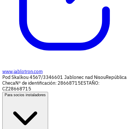
www.jablotron.com
Pod Skalkou 4567/33
46601 Jablonec nad Nisou
República
Checa
Nº de identificación: 28668715
ESTAÑO:
CZ28668715
Para socios instaladores