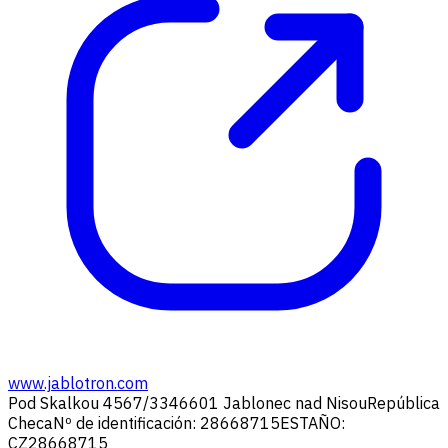
www.jablotron.com
Pod Skalkou 4567/33
46601 Jablonec nad Nisou
República
Checa
Nº de identificación: 28668715
ESTAÑO:
CZ28668715