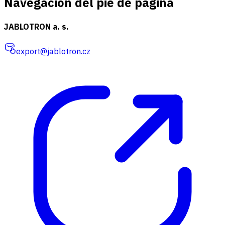
Navegación del pie de página
JABLOTRON a. s.
export@jablotron.cz