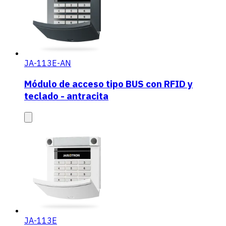
JA-113E-AN
Módulo de acceso tipo BUS con RFID y
teclado - antracita
JA-113E