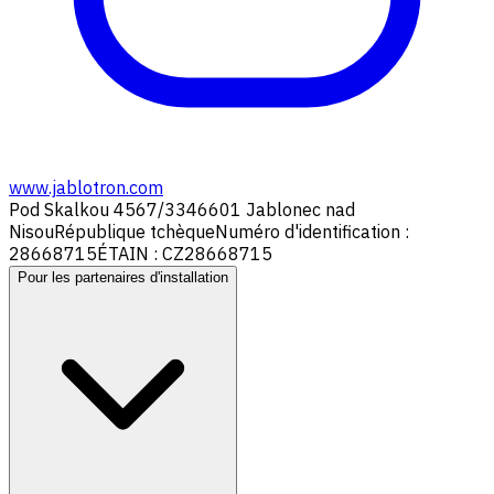
www.jablotron.com
Pod Skalkou 4567/33
46601 Jablonec nad
Nisou
République tchèque
Numéro d'identification :
28668715
ÉTAIN : CZ28668715
Pour les partenaires d'installation