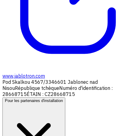
www.jablotron.com
Pod Skalkou 4567/33
46601 Jablonec nad
Nisou
République tchèque
Numéro d'identification :
28668715
ÉTAIN : CZ28668715
Pour les partenaires d'installation