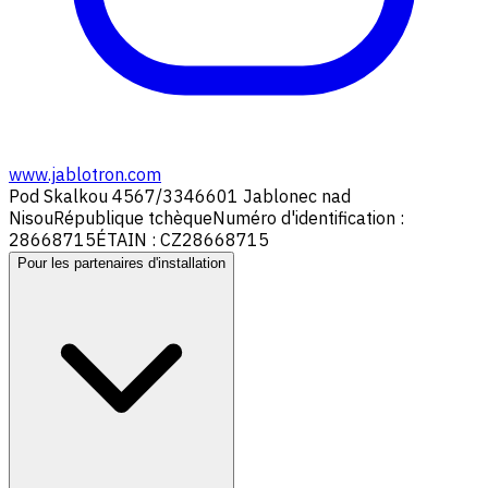
www.jablotron.com
Pod Skalkou 4567/33
46601 Jablonec nad
Nisou
République tchèque
Numéro d'identification :
28668715
ÉTAIN : CZ28668715
Pour les partenaires d'installation