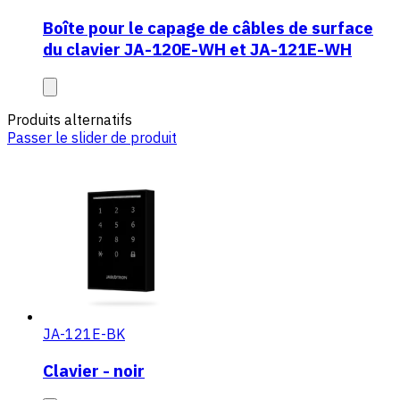
Boîte pour le capage de câbles de surface
du clavier JA-120E-WH et JA-121E-WH
Produits alternatifs
Passer le slider de produit
JA-121E-BK
Clavier - noir