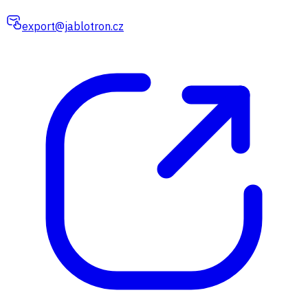
export@jablotron.cz