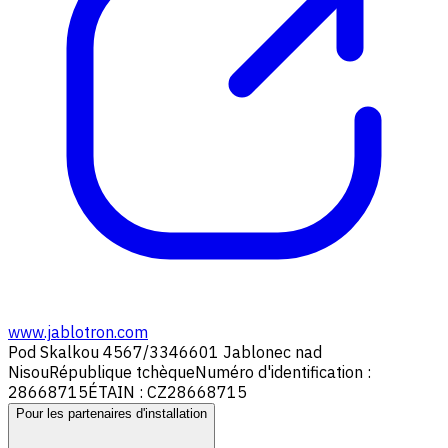
www.jablotron.com
Pod Skalkou 4567/33
46601 Jablonec nad
Nisou
République tchèque
Numéro d'identification :
28668715
ÉTAIN : CZ28668715
Pour les partenaires d'installation