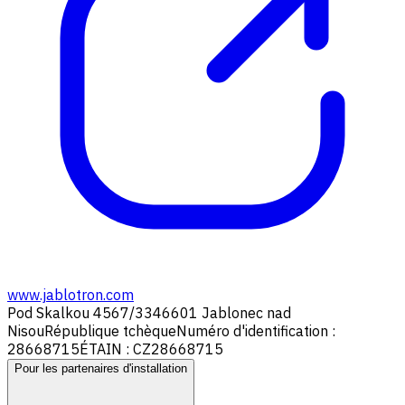
www.jablotron.com
Pod Skalkou 4567/33
46601 Jablonec nad
Nisou
République tchèque
Numéro d'identification :
28668715
ÉTAIN : CZ28668715
Pour les partenaires d'installation