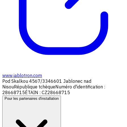
www.jablotron.com
Pod Skalkou 4567/33
46601 Jablonec nad
Nisou
République tchèque
Numéro d'identification :
28668715
ÉTAIN : CZ28668715
Pour les partenaires d'installation