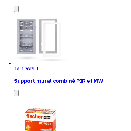
JA-196PL-L
Support mural combiné PIR et MW