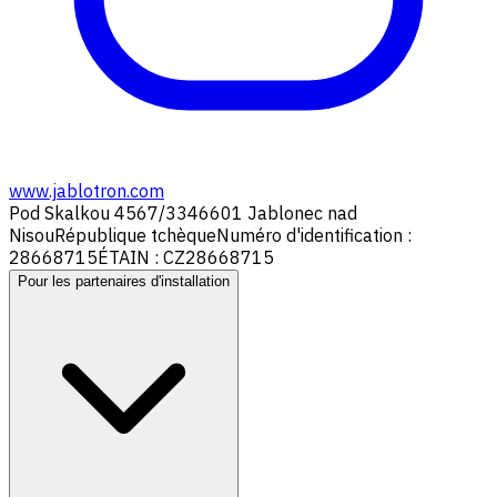
www.jablotron.com
Pod Skalkou 4567/33
46601 Jablonec nad
Nisou
République tchèque
Numéro d'identification :
28668715
ÉTAIN : CZ28668715
Pour les partenaires d'installation