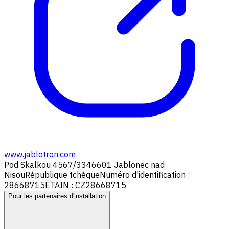
www.jablotron.com
Pod Skalkou 4567/33
46601 Jablonec nad
Nisou
République tchèque
Numéro d'identification :
28668715
ÉTAIN : CZ28668715
Pour les partenaires d'installation