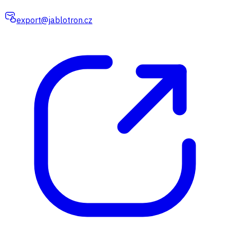
export@jablotron.cz